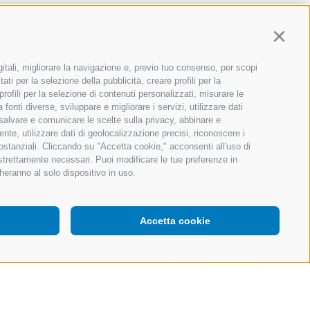
i durante questo processo, altrimenti perde il
Continu
gitali, migliorare la navigazione e, previo tuo consenso, per scopi
ati per la selezione della pubblicità, creare profili per la
 profili per la selezione di contenuti personalizzati, misurare le
onti diverse, sviluppare e migliorare i servizi, utilizzare dati
ricetta successiva
, salvare e comunicare le scelte sulla privacy, abbinare e
ente, utilizzare dati di geolocalizzazione precisi, riconoscere i
sostanziali. Cliccando su "Accetta cookie," acconsenti all'uso di
 strettamente necessari. Puoi modificare le tue preferenze in
heranno al solo dispositivo in uso.
Accetta cookie