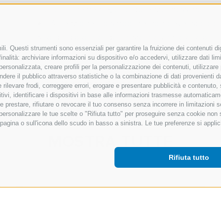
frullarli finemente, alla potenza massima.
Attenzione! Lo smoothie non deveriscaldars
suo bel colore di partenza e diventa grigio.
li. Questi strumenti sono essenziali per garantire la fruizione dei contenuti di
nalità: archiviare informazioni su dispositivo e/o accedervi, utilizzare dati limit
 personalizzata, creare profili per la personalizzazione dei contenuti, utilizzare
ere il pubblico attraverso statistiche o la combinazione di dati provenienti da f
ricetta precedente
 e rilevare frodi, correggere errori, erogare e presentare pubblicità e contenuto
itivi, identificare i dispositivi in base alle informazioni trasmesse automaticam
e prestare, rifiutare o revocare il tuo consenso senza incorrere in limitazioni 
r personalizzare le tue scelte o "Rifiuta tutto" per proseguire senza cookie non
agina o sull'icona dello scudo in basso a sinistra. Le tue preferenze si applic
MOSTRA TUTTE
Rifiuta tutto