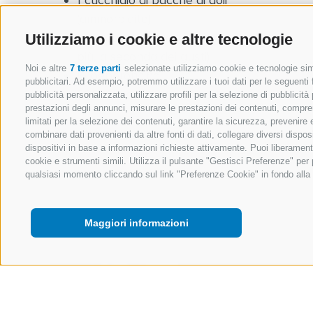
(ammorbidite)
½ mazzetto di coriandolo (anche di
Utilizziamo i cookie e altre tecnologie
più, a seconda dei gusti)
Noi e altre
7 terze parti
selezionate utilizziamo cookie e tecnologie simi
½ peperoncino
pubblicitari. Ad esempio, potremmo utilizzare i tuoi dati per le seguenti fi
300 ml ca. di acqua fredda
pubblicità personalizzata, utilizzare profili per la selezione di pubblicità
prestazioni degli annunci, misurare le prestazioni dei contenuti, comprend
limitati per la selezione dei contenuti, garantire la sicurezza, prevenire
combinare dati provenienti da altre fonti di dati, collegare diversi dispos
dispositivi in base a informazioni richieste attivamente. Puoi liberament
cookie e strumenti simili. Utilizza il pulsante "Gestisci Preferenze" pe
qualsiasi momento cliccando sul link "Preferenze Cookie" in fondo alla p
Maggiori informazioni