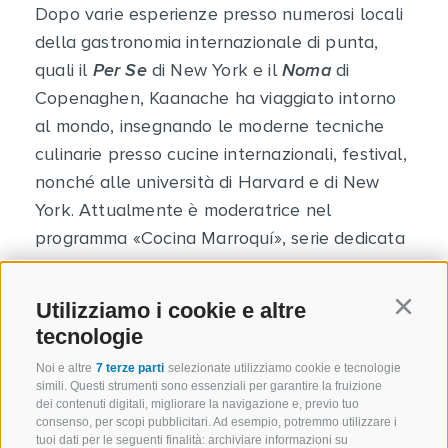
Dopo varie esperienze presso numerosi locali
della gastronomia internazionale di punta,
quali il
Per Se
di New York e il
Noma
di
Copenaghen, Kaanache ha viaggiato intorno
al mondo, insegnando le moderne tecniche
culinarie presso cucine internazionali, festival,
nonché alle università di Harvard e di New
York. Attualmente è moderatrice nel
programma «Cocina Marroquí», serie dedicata
alla gastronomia trasmessa in oltre 20 Paesi,
ed è la chef del suo ristorante
Nur
nella
Utilizziamo i cookie e altre
Continu
Medina di Fès, in Marocco.
tecnologie
Noi e altre
7 terze parti
selezionate utilizziamo cookie e tecnologie
simili. Questi strumenti sono essenziali per garantire la fruizione
dei contenuti digitali, migliorare la navigazione e, previo tuo
consenso, per scopi pubblicitari. Ad esempio, potremmo utilizzare i
tuoi dati per le seguenti finalità: archiviare informazioni su