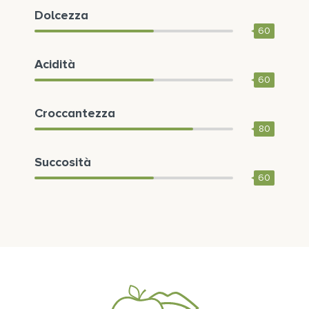
Dolcezza
60
Acidità
60
Croccantezza
80
Succosità
60