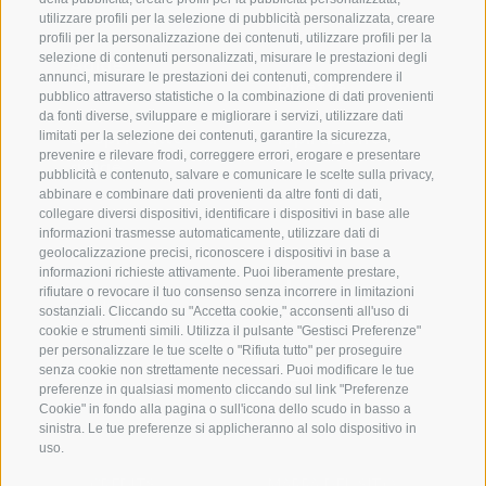
utilizzare profili per la selezione di pubblicità personalizzata, creare
Le mele dell' Alto
Assortimento
profili per la personalizzazione dei contenuti, utilizzare profili per la
selezione di contenuti personalizzati, misurare le prestazioni degli
Adige
annunci, misurare le prestazioni dei contenuti, comprendere il
Ricette
pubblico attraverso statistiche o la combinazione di dati provenienti
da fonti diverse, sviluppare e migliorare i servizi, utilizzare dati
Scopri l'alto
Ispirazione
limitati per la selezione dei contenuti, garantire la sicurezza,
prevenire e rilevare frodi, correggere errori, erogare e presentare
adige
pubblicità e contenuto, salvare e comunicare le scelte sulla privacy,
abbinare e combinare dati provenienti da altre fonti di dati,
collegare diversi dispositivi, identificare i dispositivi in base alle
informazioni trasmesse automaticamente, utilizzare dati di
geolocalizzazione precisi, riconoscere i dispositivi in base a
Contatti
Facebook
informazioni richieste attivamente. Puoi liberamente prestare,
rifiutare o revocare il tuo consenso senza incorrere in limitazioni
Italiano
sostanziali. Cliccando su "Accetta cookie," acconsenti all'uso di
Instagram
cookie e strumenti simili. Utilizza il pulsante "Gestisci Preferenze"
per personalizzare le tue scelte o "Rifiuta tutto" per proseguire
Youtube
senza cookie non strettamente necessari. Puoi modificare le tue
preferenze in qualsiasi momento cliccando sul link "Preferenze
Cookie" in fondo alla pagina o sull'icona dello scudo in basso a
sinistra. Le tue preferenze si applicheranno al solo dispositivo in
uso.
CREDITS
MAPPA DEL SITO