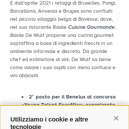
E dall’aprile 2021 i retaggi di Bruxelles, Parigi,
Barcellona, Anversa e Bruges sono confluiti
nel piccolo villaggio belga di Bovesse, dove,
nel suo ristorante Basile
Cuisine Gourmande
,
Basile De Wulf propone una cucina gourmet
sopraffina a base di ingredienti freschi in un
ambiente informale e discreto. Da grande
chef ed estimatore di vini, De Wulf sa bene
come viziare i suoi ospiti con menù sontuosi e
vini abbinati.
2° posto per il Benelux al concorso
«Young Talent Escoffier» organizzato
dall’associazione «Disciples Escoffier»
Utilizziamo i cookie e altre
Continu
nel 2013
tecnologie