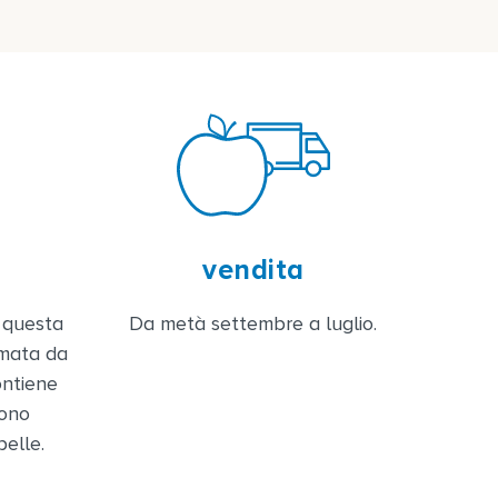
vendita
, questa
Da metà settembre a luglio.
amata da
contiene
gono
pelle.