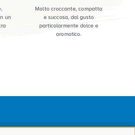
,
Molto croccante, compatta
D
on un
e succosa, dal gusto
a
tra
particolarmente dolce e
aromatico.
Facebook