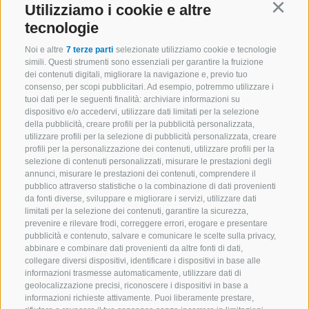
piccole frittelle in modo che risultino dorate
Utilizziamo i cookie e altre
Continu
e croccanti.
tecnologie
Noi e altre
7 terze parti
selezionate utilizziamo cookie e tecnologie
simili. Questi strumenti sono essenziali per garantire la fruizione
Presentazione
dei contenuti digitali, migliorare la navigazione e, previo tuo
consenso, per scopi pubblicitari. Ad esempio, potremmo utilizzare i
tuoi dati per le seguenti finalità: archiviare informazioni su
dispositivo e/o accedervi, utilizzare dati limitati per la selezione
Togliere le frittelle di patate e mele
della pubblicità, creare profili per la pubblicità personalizzata,
dalla padella, asciugare il grasso in eccesso
utilizzare profili per la selezione di pubblicità personalizzata, creare
profili per la personalizzazione dei contenuti, utilizzare profili per la
con carta da cucina.
selezione di contenuti personalizzati, misurare le prestazioni degli
Sistemare sui piatti, guarnire con
annunci, misurare le prestazioni dei contenuti, comprendere il
pubblico attraverso statistiche o la combinazione di dati provenienti
schiuma allo yogurt, marmellata di mirtilli
da fonti diverse, sviluppare e migliorare i servizi, utilizzare dati
rossi, insalate e crescione e servire subito.
limitati per la selezione dei contenuti, garantire la sicurezza,
prevenire e rilevare frodi, correggere errori, erogare e presentare
pubblicità e contenuto, salvare e comunicare le scelte sulla privacy,
abbinare e combinare dati provenienti da altre fonti di dati,
SUGGERIMENTO
collegare diversi dispositivi, identificare i dispositivi in base alle
informazioni trasmesse automaticamente, utilizzare dati di
Le frittelle di patate e mele si
geolocalizzazione precisi, riconoscere i dispositivi in base a
informazioni richieste attivamente. Puoi liberamente prestare,
accompagnano perfettamente a pesci