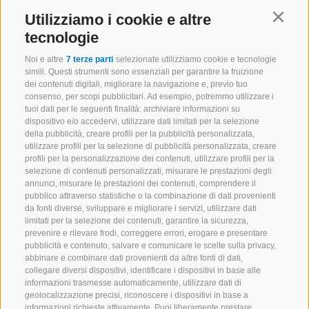
aumentandone o diminuendone la quantità a
Utilizziamo i cookie e altre
Continu
seconda dei gusti.
tecnologie
Separare l’albume dal tuorlo dell’uovo.
Noi e altre
7 terze parti
selezionate utilizziamo cookie e tecnologie
Sbattere l’albume e aggiungerlo al composto
simili. Questi strumenti sono essenziali per garantire la fruizione
dei contenuti digitali, migliorare la navigazione e, previo tuo
precedente. La funzione principale
consenso, per scopi pubblicitari. Ad esempio, potremmo utilizzare i
dell’albume è aerare il sorbetto durante il
tuoi dati per le seguenti finalità: archiviare informazioni su
dispositivo e/o accedervi, utilizzare dati limitati per la selezione
congelamento.
della pubblicità, creare profili per la pubblicità personalizzata,
Accendere la gelatiera e versarvi il sorbetto.
utilizzare profili per la selezione di pubblicità personalizzata, creare
profili per la personalizzazione dei contenuti, utilizzare profili per la
Se la consistenza è sufficientemente soda, il
selezione di contenuti personalizzati, misurare le prestazioni degli
sorbetto può essere servito immediatamente.
annunci, misurare le prestazioni dei contenuti, comprendere il
pubblico attraverso statistiche o la combinazione di dati provenienti
In caso contrario, è meglio congelarlo finché si
da fonti diverse, sviluppare e migliorare i servizi, utilizzare dati
rapprende.
limitati per la selezione dei contenuti, garantire la sicurezza,
prevenire e rilevare frodi, correggere errori, erogare e presentare
pubblicità e contenuto, salvare e comunicare le scelte sulla privacy,
abbinare e combinare dati provenienti da altre fonti di dati,
Torta sablé
collegare diversi dispositivi, identificare i dispositivi in base alle
Nella ciotola del robot da cucina versare la
informazioni trasmesse automaticamente, utilizzare dati di
geolocalizzazione precisi, riconoscere i dispositivi in base a
farina di frumento, la farina di mandorle, lo
informazioni richieste attivamente. Puoi liberamente prestare,