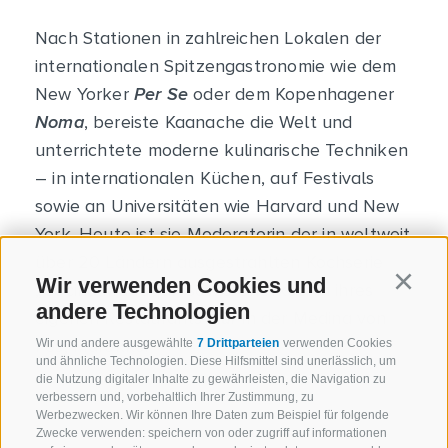
Nach Stationen in zahlreichen Lokalen der
internationalen Spitzengastronomie wie dem
New Yorker
Per Se
oder dem Kopenhagener
Noma
, bereiste Kaanache die Welt und
unterrichtete moderne kulinarische Techniken
– in internationalen Küchen, auf Festivals
sowie an Universitäten wie Harvard und New
York. Heute ist sie Moderatorin der in weltweit
über 20 Ländern ausgestrahlten Kochserie
Wir verwenden Cookies und
Continu
„Cocina Marroquí“ sowie Chefköchin ihres
andere Technologien
eigenen Restaurants
Nur
in der Medina von
Fes, Marokko.
Wir und andere ausgewählte
7 Drittparteien
verwenden Cookies
und ähnliche Technologien. Diese Hilfsmittel sind unerlässlich, um
die Nutzung digitaler Inhalte zu gewährleisten, die Navigation zu
verbessern und, vorbehaltlich Ihrer Zustimmung, zu
Werbezwecken. Wir können Ihre Daten zum Beispiel für folgende
Zwecke verwenden: speichern von oder zugriff auf informationen