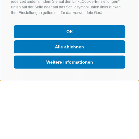
jederzeit ändern, indem Sie auf den Link „Cookie-Einstellungen"
unten auf der Seite oder auf das Schildsymbol unten links klicken.
REZEPTE VON NAJAT
Ihre Einstellungen gelten nur für das verwendete Gerät.
KAANACHE
OK
Alle ablehnen
Weitere Informationen
Amuse Bouche
und
Apfel-Minze-Granité