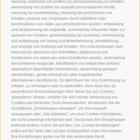
werbung, erstellung von profilen zur personalisierung von inhalten,
Der Apfel aus
Unsere
verwendung von profilen zur auswahl personalisierter inhalte,
Südtirol
Apfelsorten
messung der werbeleistung, messung der performance von
inhalten, analyse von zielgruppen durch statistiken oder
kombinationen von daten aus verschiedenen quellen, entwicklung
Köstliche
Südtirol erleben
und verbesserung der angebote, verwendung reduzierter daten zur
Apfelrezepte
auswahl von inhalten, gewährleistung der sicherheit, verhinderung
Inspiration
und aufdeckung von betrug und fehlerbehebung, bereitstellung
und anzeige von werbung und inhalten, ihre entscheidungen zum
datenschutz speichern und übermitteln, abgleichung und
Neue Apfelsorten
Unsere Bio-Äpfel
kombination von daten aus unterschiedlichen quellen, verknüpfung
verschiedener endgeräte, identifikation von endgeräten anhand
automatisch übermittelter informationen, verwendung genauer
standortdaten, geräte anhand von aktiv angeforderten
informationen identifizieren. Es steht Ihnen frei, Ihre Zustimmung zu
Kontakt
Facebook
erteilen, zu verweigern oder zu widerrufen, ohne dass dies zu
wesentlichen Einschränkungen führt. Wenn Sie auf „Cookies
Deutsch
akzeptieren" klicken, erklären Sie sich mit der Verwendung von
Instagram
Cookies und ähnlichen Tools einverstanden. Verwenden Sie die
Schaltfläche „Einstellungen verwalten", um Ihre Auswahl
Youtube
anzupassen oder „Alle ablehnen", um ohne Cookies fortzufahren,
die nicht unbedingt erforderlich sind. Sie können Ihre Einstellungen
jederzeit ändern, indem Sie auf den Link „Cookie-Einstellungen"
unten auf der Seite oder auf das Schildsymbol unten links klicken.
Ihre Einstellungen gelten nur für das verwendete Gerät.