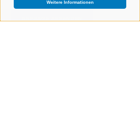
Weitere Informationen
Der Apfel aus
Unsere
Südtirol
Apfelsorten
Köstliche
Südtirol erleben