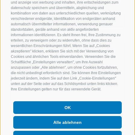
und anzeige von werbung und inhalten, ihre entscheidungen zum
Betreff
datenschutz speichern und übermitteln, abgleichung und
kombination von daten aus unterschiedlichen quellen, verknüpfung
verschiedener endgeräte, identifikation von endgeräten anhand
automatisch übermittelter informationen, verwendung genauer
standortdaten, geräte anhand von aktiv angeforderten
informationen identifizieren. Es steht Ihnen frei, Ihre Zustimmung zu
Nachricht
erteilen, zu verweigern oder zu widerrufen, ohne dass dies zu
wesentlichen Einschränkungen führt. Wenn Sie auf „Cookies
akzeptieren" klicken, erklären Sie sich mit der Verwendung von
Cookies und ähnlichen Tools einverstanden. Verwenden Sie die
Schaltfläche „Einstellungen verwalten", um Ihre Auswahl
anzupassen oder „Alle ablehnen", um ohne Cookies fortzufahren,
die nicht unbedingt erforderlich sind. Sie können Ihre Einstellungen
jederzeit ändern, indem Sie auf den Link „Cookie-Einstellungen"
unten auf der Seite oder auf das Schildsymbol unten links klicken.
Ihre Einstellungen gelten nur für das verwendete Gerät.
OK
Alle ablehnen
Ich habe die
Datenschutzbestimmungen
gelesen und
verstanden und stimme der Verarbeitung meiner
personenbezogenen Daten durch den Verantwortlichen zu