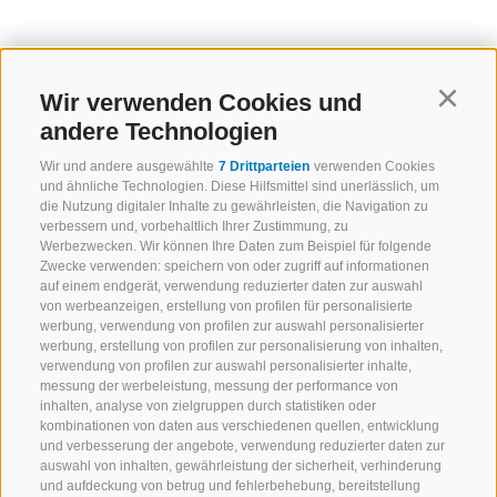
Anrede
Herr
Wir verwenden Cookies und
Continu
Frau
andere Technologien
Neutral
Wir und andere ausgewählte
7 Drittparteien
verwenden Cookies
und ähnliche Technologien. Diese Hilfsmittel sind unerlässlich, um
die Nutzung digitaler Inhalte zu gewährleisten, die Navigation zu
Vorname / Nachname
verbessern und, vorbehaltlich Ihrer Zustimmung, zu
Werbezwecken. Wir können Ihre Daten zum Beispiel für folgende
Zwecke verwenden: speichern von oder zugriff auf informationen
auf einem endgerät, verwendung reduzierter daten zur auswahl
von werbeanzeigen, erstellung von profilen für personalisierte
E-Mail
werbung, verwendung von profilen zur auswahl personalisierter
werbung, erstellung von profilen zur personalisierung von inhalten,
verwendung von profilen zur auswahl personalisierter inhalte,
messung der werbeleistung, messung der performance von
inhalten, analyse von zielgruppen durch statistiken oder
E-Mail bestätigen
kombinationen von daten aus verschiedenen quellen, entwicklung
und verbesserung der angebote, verwendung reduzierter daten zur
auswahl von inhalten, gewährleistung der sicherheit, verhinderung
und aufdeckung von betrug und fehlerbehebung, bereitstellung