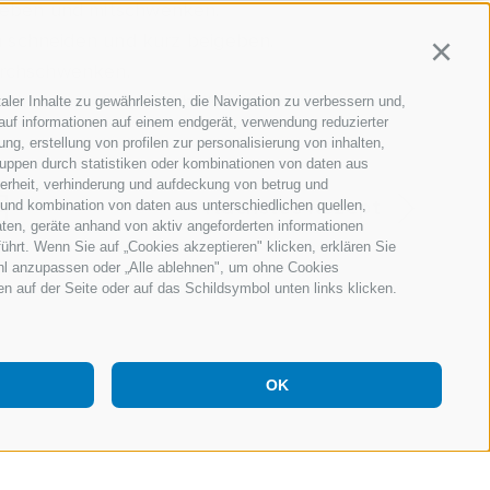
geben und mitschwenken.
en schneiden und kurz beigeben.
Continu
urchschwenken.
ln unterheben und heiß servieren.
aler Inhalte zu gewährleisten, die Navigation zu verbessern und,
auf informationen auf einem endgerät, verwendung reduzierter
g, erstellung von profilen zur personalisierung von inhalten,
ruppen durch statistiken oder kombinationen von daten aus
herheit, verhinderung und aufdeckung von betrug und
Nächstes Rezept
 und kombination von daten aus unterschiedlichen quellen,
ten, geräte anhand von aktiv angeforderten informationen
führt. Wenn Sie auf „Cookies akzeptieren" klicken, erklären Sie
ahl anzupassen oder „Alle ablehnen", um ohne Cookies
ten auf der Seite oder auf das Schildsymbol unten links klicken.
OK