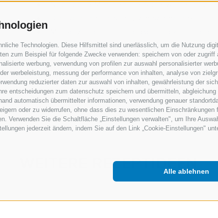
Nach ca. 5 Minuten die Apfelwürfel dazu
Die Forellenfilets in ½ cm schmale Streif
hnologien
Mit Salz und Pfeffer abschmecken und d
Die nach Anweisung gekochten Dinkelnude
iche Technologien. Diese Hilfsmittel sind unerlässlich, um die Nutzung digit
en zum Beispiel für folgende Zwecke verwenden: speichern von oder zugriff 
alisierte werbung, verwendung von profilen zur auswahl personalisierter werbun
 der werbeleistung, messung der performance von inhalten, analyse von zielg
rwendung reduzierter daten zur auswahl von inhalten, gewährleistung der sic
Vorheriges Rezept
 ihre entscheidungen zum datenschutz speichern und übermitteln, abgleichung
hand automatisch übermittelter informationen, verwendung genauer standortda
erweigern oder zu widerrufen, ohne dass dies zu wesentlichen Einschränkungen 
en. Verwenden Sie die Schaltfläche „Einstellungen verwalten", um Ihre Ausw
nstellungen jederzeit ändern, indem Sie auf den Link „Cookie-Einstellungen" un
WEITERE REZEPTIDEEN
Alle ablehnen