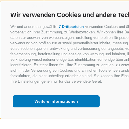
(Fusilli)
2 weiße Zwiebeln
Wir verwenden Cookies und andere Tec
1 frische Kurkumawurzel (ca.
Wir und andere ausgewählte
7 Drittparteien
verwenden Cookies und ähnl
Fingergröße)
vorbehaltlich Ihrer Zustimmung, zu Werbezwecken. Wir können Ihre Dat
4 Stück geräucherte Forellenfilets
daten zur auswahl von werbeanzeigen, erstellung von profilen für person
verwendung von profilen zur auswahl personalisierter inhalte, messung
Olivenöl
verschiedenen quellen, entwicklung und verbesserung der angebote, ve
Salz, Pfeffer
fehlerbehebung, bereitstellung und anzeige von werbung und inhalten,
verknüpfung verschiedener endgeräte, identifikation von endgeräten an
identifizieren. Es steht Ihnen frei, Ihre Zustimmung zu erteilen, zu v
sich mit der Verwendung von Cookies und ähnlichen Tools einverstand
fortzufahren, die nicht unbedingt erforderlich sind. Sie können Ihre Ei
Ihre Einstellungen gelten nur für das verwendete Gerät.
Weitere Informationen