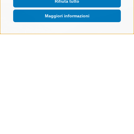
Rifiuta tutto
Maggiori informazioni
#sempreoltre
In termini di tecnica di conservazione noi
altoatesini siamo stati molto ingegnosi. Mentre
fino a cent’anni fa le mele dovevano essere
consumate tutte entro Natale, oggi possiamo