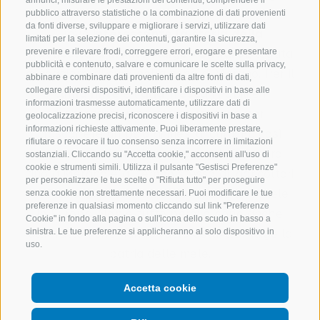
annunci, misurare le prestazioni dei contenuti, comprendere il
pubblico attraverso statistiche o la combinazione di dati provenienti
da fonti diverse, sviluppare e migliorare i servizi, utilizzare dati
Trovo
interessante la storia della
limitati per la selezione dei contenuti, garantire la sicurezza,
frutticoltura in Alto Adige - Südtirol
, legata
prevenire e rilevare frodi, correggere errori, erogare e presentare
pubblicità e contenuto, salvare e comunicare le scelte sulla privacy,
ai soggiorni di cura nella zona di Merano. Per il
abbinare e combinare dati provenienti da altre fonti di dati,
collegare diversi dispositivi, identificare i dispositivi in base alle
clima mite
e l’
aria fresca
i nobili e i
informazioni trasmesse automaticamente, utilizzare dati di
benestanti venivano da lontano per
geolocalizzazione precisi, riconoscere i dispositivi in base a
informazioni richieste attivamente. Puoi liberamente prestare,
trascorrere un paio di mesi di cura. Fu così
rifiutare o revocare il tuo consenso senza incorrere in limitazioni
costruita la ferrovia attraverso il Brennero
sostanziali. Cliccando su "Accetta cookie," acconsenti all'uso di
cookie e strumenti simili. Utilizza il pulsante "Gestisci Preferenze"
fino a Merano e al tempo stesso gli agricoltori
per personalizzare le tue scelte o "Rifiuta tutto" per proseguire
avevano la possibilità di spedire le loro mele
senza cookie non strettamente necessari. Puoi modificare le tue
preferenze in qualsiasi momento cliccando sul link "Preferenze
in Europa. Non è tutto però: ci sono anche
Cookie" in fondo alla pagina o sull'icona dello scudo in basso a
altri fattori che hanno fatto dell’Alto Adige la
sinistra. Le tue preferenze si applicheranno al solo dispositivo in
uso.
patria delle mele.
Accetta cookie