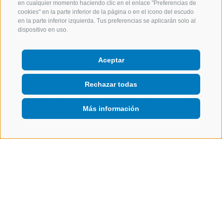
Salsa al vino de terlano
en cualquier momento haciendo clic en el enlace "Preferencias de
cookies" en la parte inferior de la página o en el icono del escudo
Purgar las carcasas de corégono en agua
en la parte inferior izquierda. Tus preferencias se aplicarán solo al
corriente, tostarlas en sartén con un poco de
dispositivo en uso.
aceite de semilla de uva y colocarlas sobre
una bandeja perforada para eliminar el
Aceptar
exceso de grasa. Mientras tanto, dorar el
puerro por separado, luego añadir las
Rechazar todas
carcasas, el consommé de ternera y el hielo.
Más información
Llevar a ebullición y reducir durante unas 3
horas. Filtrar el caldo y emulsionarlo con
mantequilla salada, añadiendo finalmente el
vino blanco de Terlano.
Presentación
Prensar el pescado en un molde de 12 cm de