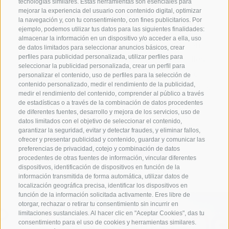
tecnologías similares. Estas herramientas son esenciales para
mejorar la experiencia del usuario con contenido digital, optimizar
DOLOMITES
la navegación y, con tu consentimiento, con fines publicitarios. Por
ejemplo, podemos utilizar tus datos para las siguientes finalidades:
almacenar la información en un dispositivo y/o acceder a ella, uso
Un espectáculo deportivo impresionante en el
de datos limitados para seleccionar anuncios básicos, crear
perfiles para publicidad personalizada, utilizar perfiles para
marco de los reyes alpinos: el Maratón dles
seleccionar la publicidad personalizada, crear un perfil para
Dolomites. Dorothea Wierer acompaña a
personalizar el contenido, uso de perfiles para la selección de
contenido personalizado, medir el rendimiento de la publicidad,
Marlene en un día inolvidable por las cumbres
medir el rendimiento del contenido, comprender al público a través
surtirolesas.
de estadísticas o a través de la combinación de datos procedentes
de diferentes fuentes, desarrollo y mejora de los servicios, uso de
datos limitados con el objetivo de seleccionar el contenido,
garantizar la seguridad, evitar y detectar fraudes, y eliminar fallos,
ofrecer y presentar publicidad y contenido, guardar y comunicar las
MÁS INFORMACIÓN
preferencias de privacidad, cotejo y combinación de datos
procedentes de otras fuentes de información, vincular diferentes
dispositivos, identificación de dispositivos en función de la
información transmitida de forma automática, utilizar datos de
localización geográfica precisa, identificar los dispositivos en
función de la información solicitada activamente. Eres libre de
otorgar, rechazar o retirar tu consentimiento sin incurrir en
limitaciones sustanciales. Al hacer clic en "Aceptar Cookies", das tu
consentimiento para el uso de cookies y herramientas similares.