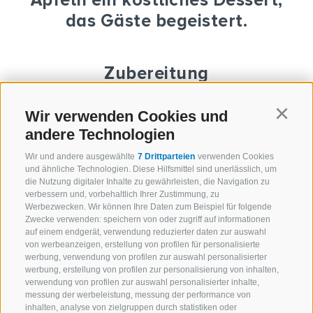
Äpfeln ein köstliches Dessert,
das Gäste begeistert.
Zubereitung
Kefir-Sauce
Wir verwenden Cookies und
Continu
andere Technologien
Kefir, Zucker und Wein in einem kleinen Topf
vermischen, auf 50 °C erwärmen und mit
Wir und andere ausgewählte
7 Drittparteien
verwenden Cookies
und ähnliche Technologien. Diese Hilfsmittel sind unerlässlich, um
einem Mixer aufschlagen.
die Nutzung digitaler Inhalte zu gewährleisten, die Navigation zu
verbessern und, vorbehaltlich Ihrer Zustimmung, zu
Werbezwecken. Wir können Ihre Daten zum Beispiel für folgende
Für den Crumble
Zwecke verwenden: speichern von oder zugriff auf informationen
Butter, Zucker und Mehl mit der Hand wie zu
auf einem endgerät, verwendung reduzierter daten zur auswahl
von werbeanzeigen, erstellung von profilen für personalisierte
einem Mürbteig verkneten und etwa eine
werbung, verwendung von profilen zur auswahl personalisierter
halbe Stunde im Kühlschrank rasten lassen.
werbung, erstellung von profilen zur personalisierung von inhalten,
verwendung von profilen zur auswahl personalisierter inhalte,
Dann zerkrümeln und bei 160 °C etwa 14
messung der werbeleistung, messung der performance von
Minuten backen.
inhalten, analyse von zielgruppen durch statistiken oder