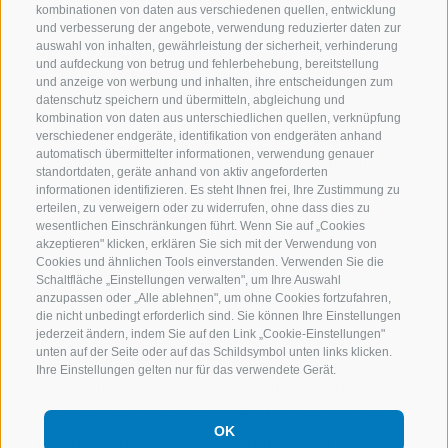
kombinationen von daten aus verschiedenen quellen, entwicklung
und verbesserung der angebote, verwendung reduzierter daten zur
auswahl von inhalten, gewährleistung der sicherheit, verhinderung
Apfelschichten
und aufdeckung von betrug und fehlerbehebung, bereitstellung
Zucker und Glukose schmelzen. Sobald die
und anzeige von werbung und inhalten, ihre entscheidungen zum
datenschutz speichern und übermitteln, abgleichung und
Masse bernsteinfarben ist,
kombination von daten aus unterschiedlichen quellen, verknüpfung
vom Feuer nehmen und Butter dazugeben.
verschiedener endgeräte, identifikation von endgeräten anhand
automatisch übermittelter informationen, verwendung genauer
Sobald alles aufgelöst ist, auf ein mit Silpat
standortdaten, geräte anhand von aktiv angeforderten
ausgelegtes Backblech gießen und
informationen identifizieren. Es steht Ihnen frei, Ihre Zustimmung zu
erteilen, zu verweigern oder zu widerrufen, ohne dass dies zu
kristallisieren lassen.
wesentlichen Einschränkungen führt. Wenn Sie auf „Cookies
Sobald es kristallisiert ist, mixen.
akzeptieren" klicken, erklären Sie sich mit der Verwendung von
Cookies und ähnlichen Tools einverstanden. Verwenden Sie die
Äpfel schälen und mit der Schneidemaschine
Schaltfläche „Einstellungen verwalten", um Ihre Auswahl
anzupassen oder „Alle ablehnen", um ohne Cookies fortzufahren,
in 2 cm dicke Scheiben schneiden.
die nicht unbedingt erforderlich sind. Sie können Ihre Einstellungen
Auf einer mit Backpapier ausgelegten
jederzeit ändern, indem Sie auf den Link „Cookie-Einstellungen"
unten auf der Seite oder auf das Schildsymbol unten links klicken.
Backform abwechselnd Karamell und Äpfel
Ihre Einstellungen gelten nur für das verwendete Gerät.
bis zu einer Höhe von ca. 4 cm schichten.
Im Backofen bei 190 °C 35 Minuten backen.
OK
Aus dem Ofen nehmen und mit einer