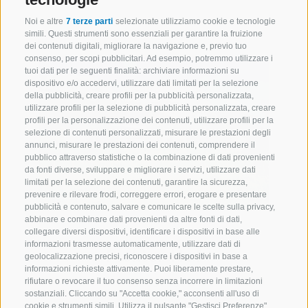
Noi e altre
7 terze parti
selezionate utilizziamo cookie e tecnologie
simili. Questi strumenti sono essenziali per garantire la fruizione
dei contenuti digitali, migliorare la navigazione e, previo tuo
consenso, per scopi pubblicitari. Ad esempio, potremmo utilizzare i
tuoi dati per le seguenti finalità: archiviare informazioni su
dispositivo e/o accedervi, utilizzare dati limitati per la selezione
della pubblicità, creare profili per la pubblicità personalizzata,
utilizzare profili per la selezione di pubblicità personalizzata, creare
profili per la personalizzazione dei contenuti, utilizzare profili per la
selezione di contenuti personalizzati, misurare le prestazioni degli
annunci, misurare le prestazioni dei contenuti, comprendere il
pubblico attraverso statistiche o la combinazione di dati provenienti
da fonti diverse, sviluppare e migliorare i servizi, utilizzare dati
limitati per la selezione dei contenuti, garantire la sicurezza,
prevenire e rilevare frodi, correggere errori, erogare e presentare
pubblicità e contenuto, salvare e comunicare le scelte sulla privacy,
abbinare e combinare dati provenienti da altre fonti di dati,
Pichler
collegare diversi dispositivi, identificare i dispositivi in base alle
informazioni trasmesse automaticamente, utilizzare dati di
Pichler-Hof
geolocalizzazione precisi, riconoscere i dispositivi in base a
informazioni richieste attivamente. Puoi liberamente prestare,
rifiutare o revocare il tuo consenso senza incorrere in limitazioni
sostanziali. Cliccando su "Accetta cookie," acconsenti all'uso di
cookie e strumenti simili. Utilizza il pulsante "Gestisci Preferenze"