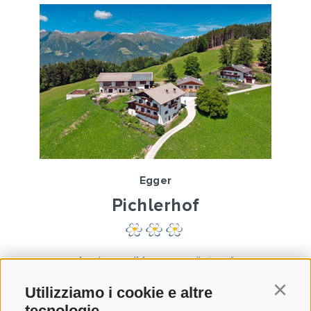
Egger
Pichlerhof
Avelengo (Merano e dintorni)
1 appartamento
Utilizziamo i cookie e altre
Continu
1 casa per vacanze
tecnologie