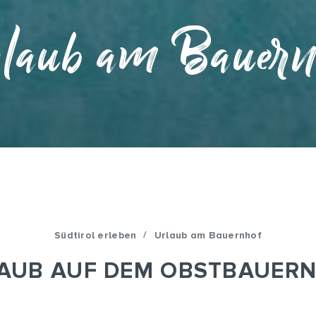
laub am Bauern
/
Südtirol erleben
Urlaub am Bauernhof
AUB AUF DEM OBSTBAUER