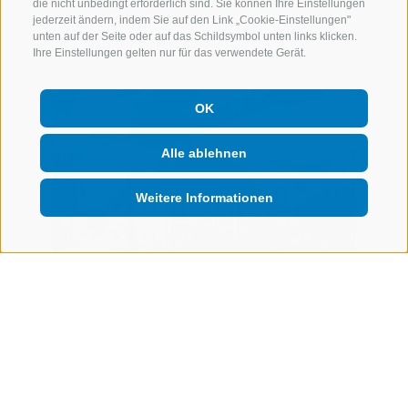
5 Ferienwohnungen
die nicht unbedingt erforderlich sind. Sie können Ihre Einstellungen
jederzeit ändern, indem Sie auf den Link „Cookie-Einstellungen"
unten auf der Seite oder auf das Schildsymbol unten links klicken.
Ihre Einstellungen gelten nur für das verwendete Gerät.
OK
Alle ablehnen
Weitere Informationen
Scherer
Puenland Hof
Bruneck (Dolomiten)