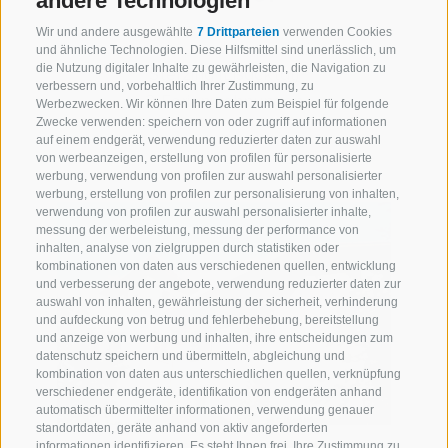
andere Technologien
Wir und andere ausgewählte
7 Drittparteien
verwenden Cookies
und ähnliche Technologien. Diese Hilfsmittel sind unerlässlich, um
die Nutzung digitaler Inhalte zu gewährleisten, die Navigation zu
Sterzing (Eisacktal)
verbessern und, vorbehaltlich Ihrer Zustimmung, zu
2 Ferienwohnungen
Werbezwecken. Wir können Ihre Daten zum Beispiel für folgende
Zwecke verwenden: speichern von oder zugriff auf informationen
auf einem endgerät, verwendung reduzierter daten zur auswahl
von werbeanzeigen, erstellung von profilen für personalisierte
werbung, verwendung von profilen zur auswahl personalisierter
werbung, erstellung von profilen zur personalisierung von inhalten,
verwendung von profilen zur auswahl personalisierter inhalte,
messung der werbeleistung, messung der performance von
inhalten, analyse von zielgruppen durch statistiken oder
kombinationen von daten aus verschiedenen quellen, entwicklung
und verbesserung der angebote, verwendung reduzierter daten zur
auswahl von inhalten, gewährleistung der sicherheit, verhinderung
und aufdeckung von betrug und fehlerbehebung, bereitstellung
und anzeige von werbung und inhalten, ihre entscheidungen zum
datenschutz speichern und übermitteln, abgleichung und
kombination von daten aus unterschiedlichen quellen, verknüpfung
verschiedener endgeräte, identifikation von endgeräten anhand
automatisch übermittelter informationen, verwendung genauer
standortdaten, geräte anhand von aktiv angeforderten
informationen identifizieren. Es steht Ihnen frei, Ihre Zustimmung zu