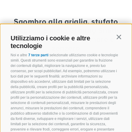
Sgombro alla griglia, stufato
di cavoli e mela Granny Smith,
Utilizziamo i cookie e altre
sughetto di frutti di mare e
Continu
tecnologie
zenzero
Noi e altre
7 terze parti
selezionate utilizziamo cookie e tecnologie
simili. Questi strumenti sono essenziali per garantire la fruizione
dei contenuti digitali, migliorare la navigazione e, previo tuo
Preparazione
consenso, per scopi pubblicitari. Ad esempio, potremmo utilizzare i
tuoi dati per le seguenti finalità: archiviare informazioni su
dispositivo e/o accedervi, utilizzare dati limitati per la selezione
Pulire lo sgombro, oliare e salare, grigliare
della pubblicità, creare profili per la pubblicità personalizzata,
utilizzare profili per la selezione di pubblicità personalizzata, creare
oppure friggere in padella.
profili per la personalizzazione dei contenuti, utilizzare profili per la
selezione di contenuti personalizzati, misurare le prestazioni degli
annunci, misurare le prestazioni dei contenuti, comprendere il
Salsa
pubblico attraverso statistiche o la combinazione di dati provenienti
da fonti diverse, sviluppare e migliorare i servizi, utilizzare dati
Mettere i frutti di mare in una casseruola
limitati per la selezione dei contenuti, garantire la sicurezza,
insieme al vino bianco, al timo, all’aglio e alle
prevenire e rilevare frodi, correggere errori, erogare e presentare