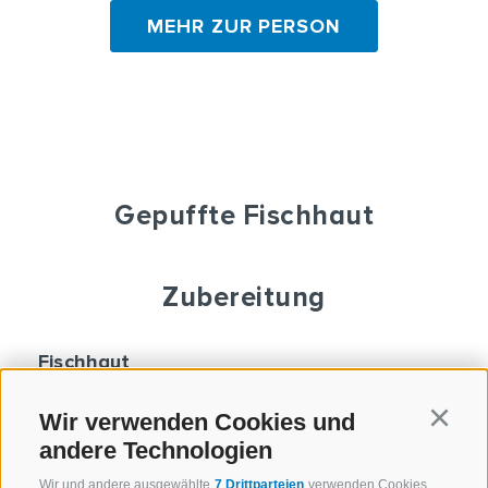
MEHR ZUR PERSON
Gepuffte Fischhaut
Zubereitung
Fischhaut
Fleisch und Schuppen von der Haut
Wir verwenden Cookies und
entfernen.
Continu
andere Technologien
Haut 6 Minute lang kochen lassen.
Auf Backpapier legen.
Wir und andere ausgewählte
7 Drittparteien
verwenden Cookies