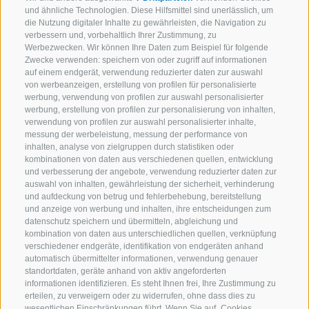
und ähnliche Technologien. Diese Hilfsmittel sind unerlässlich, um
Einen Trockner oder einen Backofen auf 65
die Nutzung digitaler Inhalte zu gewährleisten, die Navigation zu
Grad Celsius einstellen.
verbessern und, vorbehaltlich Ihrer Zustimmung, zu
Werbezwecken. Wir können Ihre Daten zum Beispiel für folgende
Über Nacht trocknen lassen.
Zwecke verwenden: speichern von oder zugriff auf informationen
auf einem endgerät, verwendung reduzierter daten zur auswahl
von werbeanzeigen, erstellung von profilen für personalisierte
Öl auf 180 Grad Celsius erhitzen.
werbung, verwendung von profilen zur auswahl personalisierter
werbung, erstellung von profilen zur personalisierung von inhalten,
Getrocknete Fischhaut 10–15 Sekunden
verwendung von profilen zur auswahl personalisierter inhalte,
braten.
messung der werbeleistung, messung der performance von
inhalten, analyse von zielgruppen durch statistiken oder
Sie werden sehen, dass sie pufft!
kombinationen von daten aus verschiedenen quellen, entwicklung
Haut auf ein trockenes Papier legen.
und verbesserung der angebote, verwendung reduzierter daten zur
auswahl von inhalten, gewährleistung der sicherheit, verhinderung
Abkühlen lassen.
und aufdeckung von betrug und fehlerbehebung, bereitstellung
Mit einem Messer auf die gewünschte Größe
und anzeige von werbung und inhalten, ihre entscheidungen zum
datenschutz speichern und übermitteln, abgleichung und
zuschneiden.
kombination von daten aus unterschiedlichen quellen, verknüpfung
verschiedener endgeräte, identifikation von endgeräten anhand
automatisch übermittelter informationen, verwendung genauer
Fisch-Crème mit Golden Delicious
standortdaten, geräte anhand von aktiv angeforderten
informationen identifizieren. Es steht Ihnen frei, Ihre Zustimmung zu
Ofen auf 120 Grad Celsius vorheizen.
erteilen, zu verweigern oder zu widerrufen, ohne dass dies zu
Fischkopf 15 Minuten lang backen.
wesentlichen Einschränkungen führt. Wenn Sie auf „Cookies