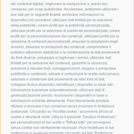
dei contenuti digitali, migliorare la navigazione e, previo tuo
consenso, per scopi pubblicitari. Ad esempio, potremmo utilizzare i
tuoi dati per le seguenti finalità: archiviare informazioni su
dispositivo e/o accedervi, utilizzare dati limitati per la selezione
della pubblicità, creare profili per la pubblicità personalizzata,
utilizzare profili per la selezione di pubblicità personalizzata, creare
profili per la personalizzazione dei contenuti, utilizzare profili per la
selezione di contenuti personalizzati, misurare le prestazioni degli
annunci, misurare le prestazioni dei contenuti, comprendere il
pubblico attraverso statistiche o la combinazione di dati provenienti
da fonti diverse, sviluppare e migliorare i servizi, utilizzare dati
limitati per la selezione dei contenuti, garantire la sicurezza,
prevenire e rilevare frodi, correggere errori, erogare e presentare
pubblicità e contenuto, salvare e comunicare le scelte sulla privacy,
abbinare e combinare dati provenienti da altre fonti di dati,
Rottensteiner
collegare diversi dispositivi, identificare i dispositivi in base alle
informazioni trasmesse automaticamente, utilizzare dati di
Trögler-Hof
geolocalizzazione precisi, riconoscere i dispositivi in base a
informazioni richieste attivamente. Puoi liberamente prestare,
rifiutare o revocare il tuo consenso senza incorrere in limitazioni
sostanziali. Cliccando su "Accetta cookie," acconsenti all'uso di
cookie e strumenti simili. Utilizza il pulsante "Gestisci Preferenze"
Bolzano (Bolzano e dintorni)
per personalizzare le tue scelte o "Rifiuta tutto" per proseguire
4 appartamenti
senza cookie non strettamente necessari. Puoi modificare le tue
preferenze in qualsiasi momento cliccando sul link "Preferenze