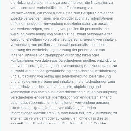
die Nutzung digitaler Inhalte zu gewährleisten, die Navigation zu
Südtirol
Apfelsorten
verbessern und, vorbehaltlich Ihrer Zustimmung, zu
Werbezwecken. Wir können Ihre Daten zum Beispiel für folgende
Köstliche
Südtirol erleben
Zwecke verwenden: speichern von oder zugriff auf informationen
auf einem endgerät, verwendung reduzierter daten zur auswahl
Apfelrezepte
von werbeanzeigen, erstellung von profilen für personalisierte
Inspiration
werbung, verwendung von profilen zur auswahl personalisierter
werbung, erstellung von profilen zur personalisierung von inhalten,
Neue Apfelsorten
Unsere Bio-Äpfel
verwendung von profilen zur auswahl personalisierter inhalte,
messung der werbeleistung, messung der performance von
inhalten, analyse von zielgruppen durch statistiken oder
kombinationen von daten aus verschiedenen quellen, entwicklung
und verbesserung der angebote, verwendung reduzierter daten zur
auswahl von inhalten, gewährleistung der sicherheit, verhinderung
Kontakt
Facebook
und aufdeckung von betrug und fehlerbehebung, bereitstellung
und anzeige von werbung und inhalten, ihre entscheidungen zum
Deutsch
Instagram
datenschutz speichern und übermitteln, abgleichung und
kombination von daten aus unterschiedlichen quellen, verknüpfung
verschiedener endgeräte, identifikation von endgeräten anhand
Youtube
automatisch übermittelter informationen, verwendung genauer
standortdaten, geräte anhand von aktiv angeforderten
informationen identifizieren. Es steht Ihnen frei, Ihre Zustimmung zu
erteilen, zu verweigern oder zu widerrufen, ohne dass dies zu
wesentlichen Einschränkungen führt. Wenn Sie auf „Cookies
akzeptieren" klicken, erklären Sie sich mit der Verwendung von
IMPRESSUM
SITEMAP