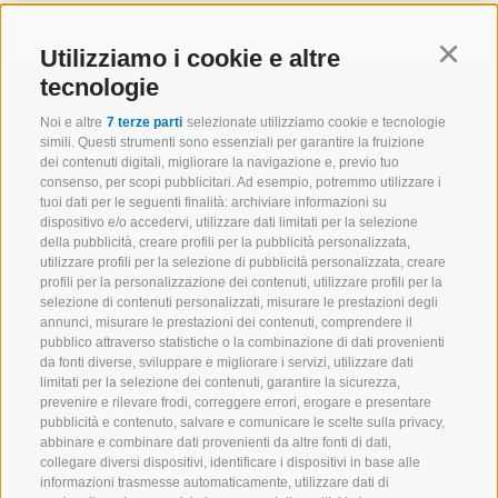
Utilizziamo i cookie e altre
Continu
tecnologie
Noi e altre
7 terze parti
selezionate utilizziamo cookie e tecnologie
simili. Questi strumenti sono essenziali per garantire la fruizione
dei contenuti digitali, migliorare la navigazione e, previo tuo
consenso, per scopi pubblicitari. Ad esempio, potremmo utilizzare i
tuoi dati per le seguenti finalità: archiviare informazioni su
dispositivo e/o accedervi, utilizzare dati limitati per la selezione
della pubblicità, creare profili per la pubblicità personalizzata,
utilizzare profili per la selezione di pubblicità personalizzata, creare
Le mele dell' Alto
Assortimento
profili per la personalizzazione dei contenuti, utilizzare profili per la
selezione di contenuti personalizzati, misurare le prestazioni degli
Adige
annunci, misurare le prestazioni dei contenuti, comprendere il
Ricette
pubblico attraverso statistiche o la combinazione di dati provenienti
da fonti diverse, sviluppare e migliorare i servizi, utilizzare dati
Scopri l'alto
Ispirazione
limitati per la selezione dei contenuti, garantire la sicurezza,
prevenire e rilevare frodi, correggere errori, erogare e presentare
adige
pubblicità e contenuto, salvare e comunicare le scelte sulla privacy,
abbinare e combinare dati provenienti da altre fonti di dati,
collegare diversi dispositivi, identificare i dispositivi in base alle
informazioni trasmesse automaticamente, utilizzare dati di