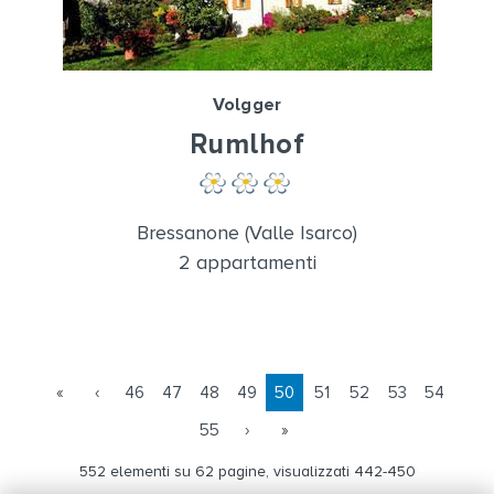
Volgger
Rumlhof
Bressanone (Valle Isarco)
2 appartamenti
«
‹
46
47
48
49
50
51
52
53
54
55
›
»
552 elementi su 62 pagine, visualizzati 442-450