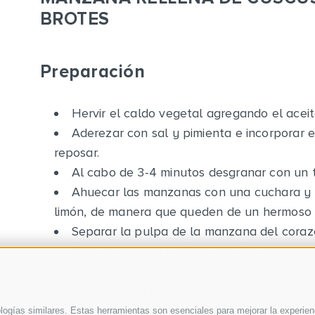
BROTES
Preparación
Hervir el caldo vegetal agregando el aceite
Aderezar con sal y pimienta e incorporar e
reposar.
Al cabo de 3-4 minutos desgranar con un 
Ahuecar las manzanas con una cuchara y b
limón, de manera que queden de un hermoso c
Separar la pulpa de la manzana del corazón
Pelar la naranja y añadir las dos frutas al 
Aderezar de nuevo con sal y aliñar con el
Rellenar las manzanas, decorarlas con los 
ogías similares. Estas herramientas son esenciales para mejorar la experienci