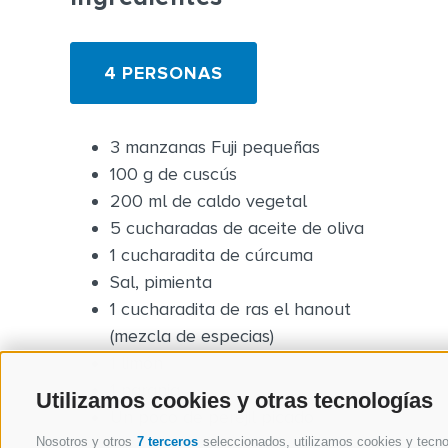
4 PERSONAS
3 manzanas Fuji pequeñas
100 g de cuscús
200 ml de caldo vegetal
5 cucharadas de aceite de oliva
1 cucharadita de cúrcuma
Sal, pimienta
1 cucharadita de ras el hanout
(mezcla de especias)
1 limón
1 naranja
Utilizamos cookies y otras tecnologías
Un poco de perejil picado
Nosotros y otros
7 terceros
seleccionados, utilizamos cookies y tecnol