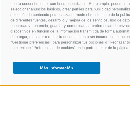
con tu consentimiento, con fines publicitarios. Por ejemplo, podemos ut
PARA LA ENSALADA DE BROTES
seleccionar anuncios básicos, crear perfiles para publicidad personalizad
selección de contenido personalizado, medir el rendimiento de la publi
Varios tipos de brotes (por ejemplo,
de diferentes fuentes, desarrollo y mejora de los servicios, uso de datos
de soja, remolacha, guisantes,
publicidad y contenido, guardar y comunicar las preferencias de privaci
dispositivos en función de la información transmitida de forma automátic
alfalfa)
de otorgar, rechazar o retirar tu consentimiento sin incurrir en limitac
"Gestionar preferencias" para personalizar tus opciones o "Rechazar t
en el enlace "Preferencias de cookies" en la parte inferior de la página 
VINAGRETA
Aceite de cártamo
salsa de soja
Más información
vinagre de manzana
½ chalote cortado en dados
sal y pimienta