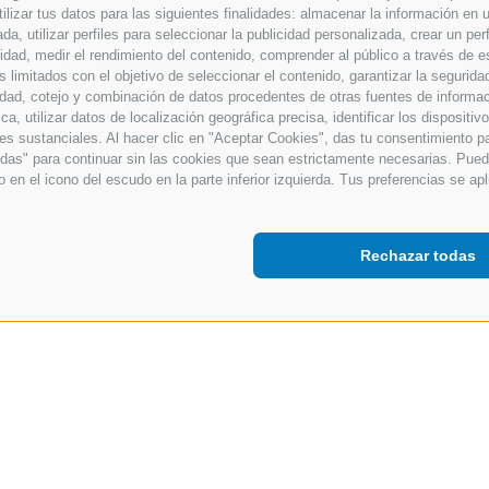
ilizar tus datos para las siguientes finalidades: almacenar la información en u
a, utilizar perfiles para seleccionar la publicidad personalizada, crear un perf
cidad, medir el rendimiento del contenido, comprender al público a través de 
receta anterior
 limitados con el objetivo de seleccionar el contenido, garantizar la seguridad,
dad, cotejo y combinación de datos procedentes de otras fuentes de informació
a, utilizar datos de localización geográfica precisa, identificar los dispositiv
iones sustanciales. Al hacer clic en "Aceptar Cookies", das tu consentimiento p
odas" para continuar sin las cookies que sean estrictamente necesarias. Pue
o en el icono del escudo en la parte inferior izquierda. Tus preferencias se apl
Rechazar todas
MOSTRAR MÁS