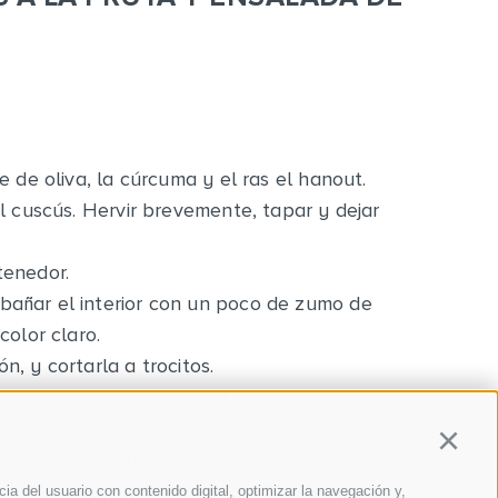
 de oliva, la cúrcuma y el ras el hanout.
l cuscús. Hervir brevemente, tapar y dejar
tenedor.
añar el interior con un poco de zumo de
olor claro.
, y cortarla a trocitos.
cuscús junto con el perejil.
 zumo de limón.
Continu
brotes y aliñarlas con la vinagreta.
a del usuario con contenido digital, optimizar la navegación y,