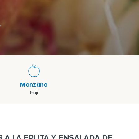
A
Manzana
Fuji
 A LA FRUTA Y ENSALADA DE