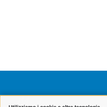
Le mele 
Assorti