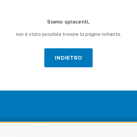
Siamo spiacenti,
non è stato possibile trovare la pagina richiesta.
INDIETRO
dell' Alto Adige
Contatti
mento
Italiano