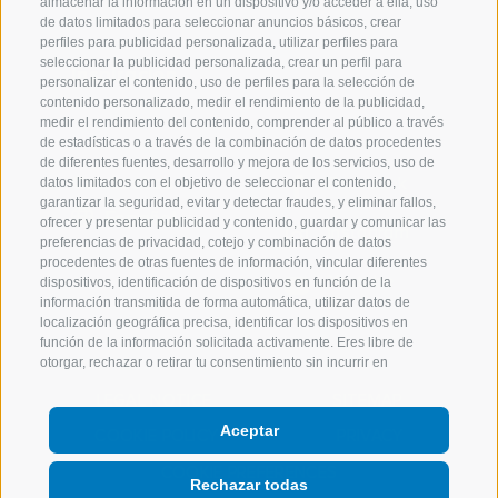
almacenar la información en un dispositivo y/o acceder a ella, uso
sur
de datos limitados para seleccionar anuncios básicos, crear
perfiles para publicidad personalizada, utilizar perfiles para
seleccionar la publicidad personalizada, crear un perfil para
Inspiración
personalizar el contenido, uso de perfiles para la selección de
contenido personalizado, medir el rendimiento de la publicidad,
medir el rendimiento del contenido, comprender al público a través
de estadísticas o a través de la combinación de datos procedentes
de diferentes fuentes, desarrollo y mejora de los servicios, uso de
Contactos
Facebook
datos limitados con el objetivo de seleccionar el contenido,
garantizar la seguridad, evitar y detectar fraudes, y eliminar fallos,
Español
ofrecer y presentar publicidad y contenido, guardar y comunicar las
Instagram
preferencias de privacidad, cotejo y combinación de datos
procedentes de otras fuentes de información, vincular diferentes
Youtube
dispositivos, identificación de dispositivos en función de la
información transmitida de forma automática, utilizar datos de
localización geográfica precisa, identificar los dispositivos en
función de la información solicitada activamente. Eres libre de
otorgar, rechazar o retirar tu consentimiento sin incurrir en
limitaciones sustanciales. Al hacer clic en "Aceptar Cookies", das tu
LEGAL NOTICE
SITEMAP
consentimiento para el uso de cookies y herramientas similares.
Utiliza el botón "Gestionar preferencias" para personalizar tus
Aceptar
COOKIE POLICY
PRIVACY
opciones o "Rechazar todas" para continuar sin las cookies que
sean estrictamente necesarias. Puedes cambiar tus preferencias
COOKIE PREFERENCES
en cualquier momento haciendo clic en el enlace "Preferencias de
Rechazar todas