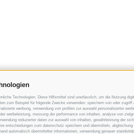
hnologien
iche Technologien. Diese Hilfsmittel sind unerlässlich, um die Nutzung digit
en zum Beispiel für folgende Zwecke verwenden: speichern von oder zugriff 
alisierte werbung, verwendung von profilen zur auswahl personalisierter werbun
Webcam
 der werbeleistung, messung der performance von inhalten, analyse von zielg
rwendung reduzierter daten zur auswahl von inhalten, gewährleistung der sic
AUB AUF DEM OBSTBAUER
 ihre entscheidungen zum datenschutz speichern und übermitteln, abgleichung
hand automatisch übermittelter informationen, verwendung genauer standortda