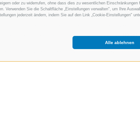
erweigern oder zu widerrufen, ohne dass dies zu wesentlichen Einschränkungen 
en. Verwenden Sie die Schaltfläche „Einstellungen verwalten", um Ihre Ausw
nstellungen jederzeit ändern, indem Sie auf den Link „Cookie-Einstellungen" un
iet lockt mit zahlreichen Obstbauernhöfen, die in tra
rweilen in Südtirol einladen. Sämtliche Urlaubsbauernh
igung für Urlaub auf dem Bauernhof in Südtirol "
Roter
Alle ablehnen
crollen Sie sich durch die Liste und finden Sie Ihren p