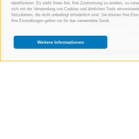
identifizieren. Es steht Ihnen frei, Ihre Zustimmung zu erteilen, zu v
sich mit der Verwendung von Cookies und ähnlichen Tools einverstand
fortzufahren, die nicht unbedingt erforderlich sind. Sie können Ihre Ei
Das Marlene
®
-Anbaugeb
Ihre Einstellungen gelten nur für das verwendete Gerät.
von Apfelwiesen zum Ve
Verein
Weitere Informationen
Neugierig geworden? S