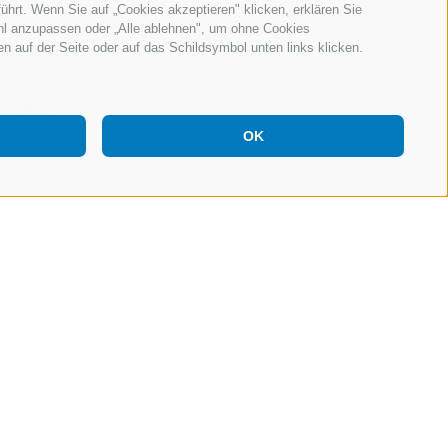
führt. Wenn Sie auf „Cookies akzeptieren" klicken, erklären Sie
ahl anzupassen oder „Alle ablehnen", um ohne Cookies
ten auf der Seite oder auf das Schildsymbol unten links klicken.
umhaften Lagen inmitten
öfe sind Mitglieder der
 Hahn
".
OK
ersönlichen Favoriten!
Filter zurücksetzen