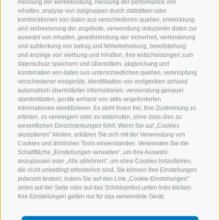
messung der werbeleistung, messung der performance von
Feldererhof
inhalten, analyse von zielgruppen durch statistiken oder
kombinationen von daten aus verschiedenen quellen, entwicklung
und verbesserung der angebote, verwendung reduzierter daten zur
auswahl von inhalten, gewährleistung der sicherheit, verhinderung
und aufdeckung von betrug und fehlerbehebung, bereitstellung
Tscherms (Meran und Umgebung)
und anzeige von werbung und inhalten, ihre entscheidungen zum
datenschutz speichern und übermitteln, abgleichung und
5 Ferienwohnungen
kombination von daten aus unterschiedlichen quellen, verknüpfung
verschiedener endgeräte, identifikation von endgeräten anhand
automatisch übermittelter informationen, verwendung genauer
standortdaten, geräte anhand von aktiv angeforderten
informationen identifizieren. Es steht Ihnen frei, Ihre Zustimmung zu
erteilen, zu verweigern oder zu widerrufen, ohne dass dies zu
wesentlichen Einschränkungen führt. Wenn Sie auf „Cookies
akzeptieren" klicken, erklären Sie sich mit der Verwendung von
Cookies und ähnlichen Tools einverstanden. Verwenden Sie die
Schaltfläche „Einstellungen verwalten", um Ihre Auswahl
anzupassen oder „Alle ablehnen", um ohne Cookies fortzufahren,
die nicht unbedingt erforderlich sind. Sie können Ihre Einstellungen
jederzeit ändern, indem Sie auf den Link „Cookie-Einstellungen"
unten auf der Seite oder auf das Schildsymbol unten links klicken.
Ihre Einstellungen gelten nur für das verwendete Gerät.