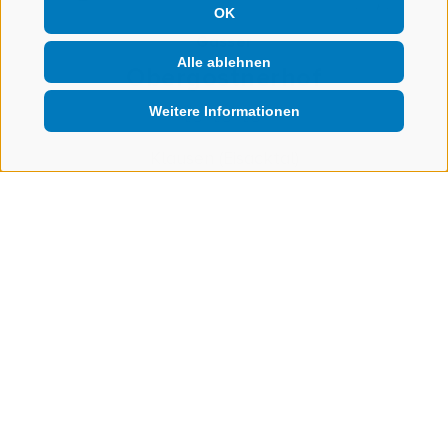
OK
Gasser
Alle ablehnen
Obergostnerhof
Weitere Informationen
Klausen (Eisacktal)
2 Ferienwohnungen