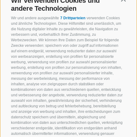
Wir verwenden Cookies und
Schanung
andere Technologien
Obertörgglerhof
Wir und andere ausgewählte
7 Drittparteien
verwenden Cookies
und ähnliche Technologien. Diese Hilfsmittel sind unerlässlich, um
die Nutzung digitaler Inhalte zu gewährleisten, die Navigation zu
verbessern und, vorbehaltlich Ihrer Zustimmung, zu
Brixen (Eisacktal)
Werbezwecken. Wir können Ihre Daten zum Beispiel für folgende
3 Ferienwohnungen
Zwecke verwenden: speichern von oder zugriff auf informationen
auf einem endgerät, verwendung reduzierter daten zur auswahl
von werbeanzeigen, erstellung von profilen für personalisierte
werbung, verwendung von profilen zur auswahl personalisierter
werbung, erstellung von profilen zur personalisierung von inhalten,
verwendung von profilen zur auswahl personalisierter inhalte,
messung der werbeleistung, messung der performance von
inhalten, analyse von zielgruppen durch statistiken oder
kombinationen von daten aus verschiedenen quellen, entwicklung
und verbesserung der angebote, verwendung reduzierter daten zur
auswahl von inhalten, gewährleistung der sicherheit, verhinderung
und aufdeckung von betrug und fehlerbehebung, bereitstellung
und anzeige von werbung und inhalten, ihre entscheidungen zum
datenschutz speichern und übermitteln, abgleichung und
kombination von daten aus unterschiedlichen quellen, verknüpfung
verschiedener endgeräte, identifikation von endgeräten anhand
automatisch übermittelter informationen, verwendung genauer