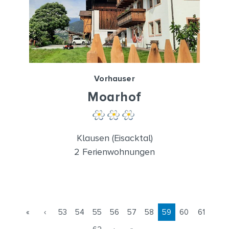
Vorhauser
Moarhof
Klausen (Eisacktal)
2 Ferienwohnungen
«
‹
53
54
55
56
57
58
59
60
61