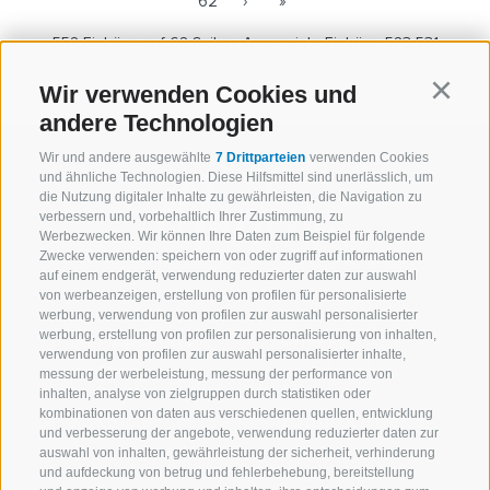
62
›
»
552 Einträge auf 62 Seiten, Angezeigte Einträge 523-531
Wir verwenden Cookies und
Continu
andere Technologien
Wir und andere ausgewählte
7 Drittparteien
verwenden Cookies
und ähnliche Technologien. Diese Hilfsmittel sind unerlässlich, um
die Nutzung digitaler Inhalte zu gewährleisten, die Navigation zu
verbessern und, vorbehaltlich Ihrer Zustimmung, zu
Werbezwecken. Wir können Ihre Daten zum Beispiel für folgende
Zwecke verwenden: speichern von oder zugriff auf informationen
auf einem endgerät, verwendung reduzierter daten zur auswahl
von werbeanzeigen, erstellung von profilen für personalisierte
werbung, verwendung von profilen zur auswahl personalisierter
werbung, erstellung von profilen zur personalisierung von inhalten,
Der Apfel aus
Unsere
verwendung von profilen zur auswahl personalisierter inhalte,
Südtirol
Apfelsorten
messung der werbeleistung, messung der performance von
inhalten, analyse von zielgruppen durch statistiken oder
kombinationen von daten aus verschiedenen quellen, entwicklung
Köstliche
Südtirol erleben
und verbesserung der angebote, verwendung reduzierter daten zur
Apfelrezepte
auswahl von inhalten, gewährleistung der sicherheit, verhinderung
Inspiration
und aufdeckung von betrug und fehlerbehebung, bereitstellung