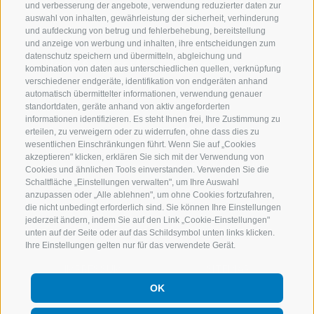
und verbesserung der angebote, verwendung reduzierter daten zur
Apfelrezepte
auswahl von inhalten, gewährleistung der sicherheit, verhinderung
Inspiration
und aufdeckung von betrug und fehlerbehebung, bereitstellung
und anzeige von werbung und inhalten, ihre entscheidungen zum
datenschutz speichern und übermitteln, abgleichung und
Neue Apfelsorten
Unsere Bio-Äpfel
kombination von daten aus unterschiedlichen quellen, verknüpfung
verschiedener endgeräte, identifikation von endgeräten anhand
automatisch übermittelter informationen, verwendung genauer
standortdaten, geräte anhand von aktiv angeforderten
informationen identifizieren. Es steht Ihnen frei, Ihre Zustimmung zu
Kontakt
Facebook
erteilen, zu verweigern oder zu widerrufen, ohne dass dies zu
wesentlichen Einschränkungen führt. Wenn Sie auf „Cookies
Deutsch
akzeptieren" klicken, erklären Sie sich mit der Verwendung von
Instagram
Cookies und ähnlichen Tools einverstanden. Verwenden Sie die
Schaltfläche „Einstellungen verwalten", um Ihre Auswahl
Youtube
anzupassen oder „Alle ablehnen", um ohne Cookies fortzufahren,
die nicht unbedingt erforderlich sind. Sie können Ihre Einstellungen
jederzeit ändern, indem Sie auf den Link „Cookie-Einstellungen"
unten auf der Seite oder auf das Schildsymbol unten links klicken.
Ihre Einstellungen gelten nur für das verwendete Gerät.
IMPRESSUM
SITEMAP
OK
COOKIE-RICHTLINIE
PRIVACY