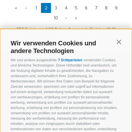
«
‹
1
2
3
4
5
6
7
8
9
10
›
»
552 Einträge auf 62 Seiten, Angezeigte Einträge 10-18
Wir verwenden Cookies und
Continu
andere Technologien
Wir und andere ausgewählte
7 Drittparteien
verwenden Cookies
und ähnliche Technologien. Diese Hilfsmittel sind unerlässlich, um
die Nutzung digitaler Inhalte zu gewährleisten, die Navigation zu
verbessern und, vorbehaltlich Ihrer Zustimmung, zu
Werbezwecken. Wir können Ihre Daten zum Beispiel für folgende
Zwecke verwenden: speichern von oder zugriff auf informationen
auf einem endgerät, verwendung reduzierter daten zur auswahl
von werbeanzeigen, erstellung von profilen für personalisierte
werbung, verwendung von profilen zur auswahl personalisierter
werbung, erstellung von profilen zur personalisierung von inhalten,
Der Apfel aus
Unsere
verwendung von profilen zur auswahl personalisierter inhalte,
Südtirol
Apfelsorten
messung der werbeleistung, messung der performance von
inhalten, analyse von zielgruppen durch statistiken oder
kombinationen von daten aus verschiedenen quellen, entwicklung
Köstliche
Südtirol erleben