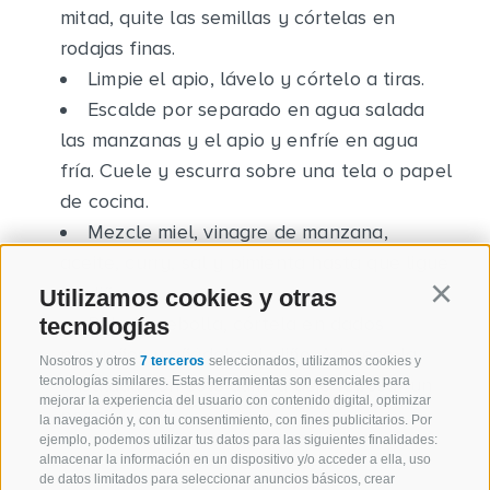
mitad, quite las semillas y córtelas en
rodajas finas.
Limpie el apio, lávelo y córtelo a tiras.
Escalde por separado en agua salada
las manzanas y el apio y enfríe en agua
fría. Cuele y escurra sobre una tela o papel
de cocina.
Mezcle miel, vinagre de manzana,
aceite, curry, sal y pimienta hasta que ligue
el aliño.
Utilizamos cookies y otras
Continu
Pele la cebolla, córtela en dados
tecnologías
pequeños y añádala al aliño. Aderece la
Nosotros y otros
7 terceros
seleccionados, utilizamos cookies y
ensalada con este aliño y deje reposar un
tecnologías similares. Estas herramientas son esenciales para
mejorar la experiencia del usuario con contenido digital, optimizar
poco.
la navegación y, con tu consentimiento, con fines publicitarios. Por
ejemplo, podemos utilizar tus datos para las siguientes finalidades:
almacenar la información en un dispositivo y/o acceder a ella, uso
de datos limitados para seleccionar anuncios básicos, crear