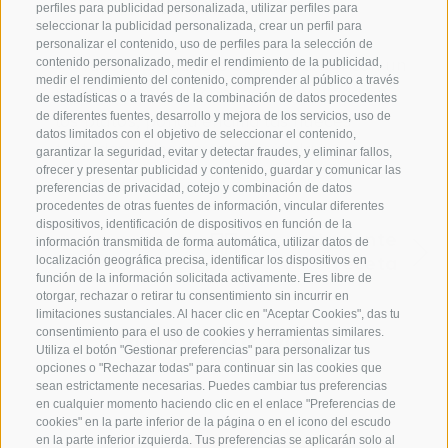
Presentación
perfiles para publicidad personalizada, utilizar perfiles para
seleccionar la publicidad personalizada, crear un perfil para
personalizar el contenido, uso de perfiles para la selección de
Tueste las nueces en una sartén con un
contenido personalizado, medir el rendimiento de la publicidad,
medir el rendimiento del contenido, comprender al público a través
poco de aceite. Disponga la ensalada en
de estadísticas o a través de la combinación de datos procedentes
de diferentes fuentes, desarrollo y mejora de los servicios, uso de
los platos, ponga encima las nueces
datos limitados con el objetivo de seleccionar el contenido,
tostadas y decore con la rúcula.
garantizar la seguridad, evitar y detectar fraudes, y eliminar fallos,
ofrecer y presentar publicidad y contenido, guardar y comunicar las
preferencias de privacidad, cotejo y combinación de datos
procedentes de otras fuentes de información, vincular diferentes
dispositivos, identificación de dispositivos en función de la
siguiente
información transmitida de forma automática, utilizar datos de
receta
localización geográfica precisa, identificar los dispositivos en
función de la información solicitada activamente. Eres libre de
otorgar, rechazar o retirar tu consentimiento sin incurrir en
limitaciones sustanciales. Al hacer clic en "Aceptar Cookies", das tu
MOSTRAR MÁS
consentimiento para el uso de cookies y herramientas similares.
Utiliza el botón "Gestionar preferencias" para personalizar tus
opciones o "Rechazar todas" para continuar sin las cookies que
sean estrictamente necesarias. Puedes cambiar tus preferencias
en cualquier momento haciendo clic en el enlace "Preferencias de
cookies" en la parte inferior de la página o en el icono del escudo
en la parte inferior izquierda. Tus preferencias se aplicarán solo al