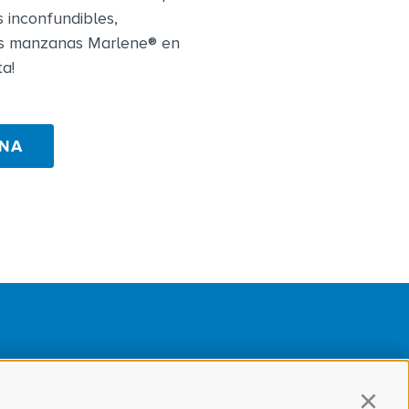
s inconfundibles,
as manzanas Marlene® en
a!
ONA
Facebook
Continu