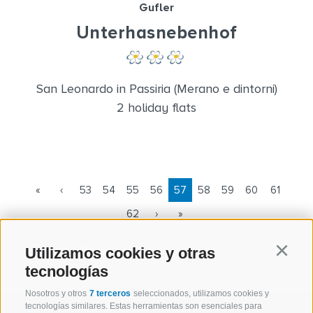
Gufler
Unterhasnebenhof
San Leonardo in Passiria (Merano e dintorni)
2 holiday flats
«
‹
53
54
55
56
57
58
59
60
61
62
›
»
552 Einträge auf 62 Seiten, Angezeigte Einträge 505-513
Utilizamos cookies y otras
Continu
tecnologías
Nosotros y otros
7 terceros
seleccionados, utilizamos cookies y
tecnologías similares. Estas herramientas son esenciales para