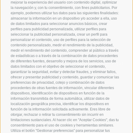
mejorar la experiencia del usuario con contenido digital, optimizar
la navegación y, con tu consentimiento, con fines publicitarios. Por
ejemplo, podemos utilizar tus datos para las siguientes finalidades:
almacenar la información en un dispositivo y/o acceder a ella, uso
de datos limitados para seleccionar anuncios básicos, crear
perfiles para publicidad personalizada, utilizar perfiles para
seleccionar la publicidad personalizada, crear un perfil para
personalizar el contenido, uso de perfiles para la selección de
contenido personalizado, medir el rendimiento de la publicidad,
Marlene
Surtido
medir el rendimiento del contenido, comprender al público a través
de estadísticas o a través de la combinación de datos procedentes
de diferentes fuentes, desarrollo y mejora de los servicios, uso de
Recetas
Descubre tirol del
datos limitados con el objetivo de seleccionar el contenido,
sur
garantizar la seguridad, evitar y detectar fraudes, y eliminar fallos,
ofrecer y presentar publicidad y contenido, guardar y comunicar las
preferencias de privacidad, cotejo y combinación de datos
Inspiración
procedentes de otras fuentes de información, vincular diferentes
dispositivos, identificación de dispositivos en función de la
información transmitida de forma automática, utilizar datos de
localización geográfica precisa, identificar los dispositivos en
función de la información solicitada activamente. Eres libre de
Contactos
Facebook
otorgar, rechazar o retirar tu consentimiento sin incurrir en
limitaciones sustanciales. Al hacer clic en "Aceptar Cookies", das tu
Español
consentimiento para el uso de cookies y herramientas similares.
Instagram
Utiliza el botón "Gestionar preferencias" para personalizar tus