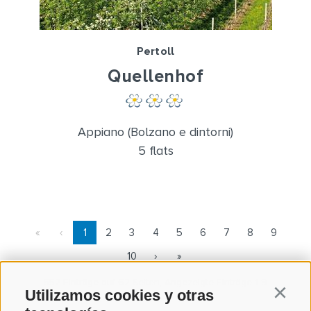
Pertoll
Quellenhof
Appiano (Bolzano e dintorni)
5 flats
«
‹
1
2
3
4
5
6
7
8
9
10
›
»
552 Einträge auf 62 Seiten, Angezeigte Einträge 1-9
Utilizamos cookies y otras
Continu