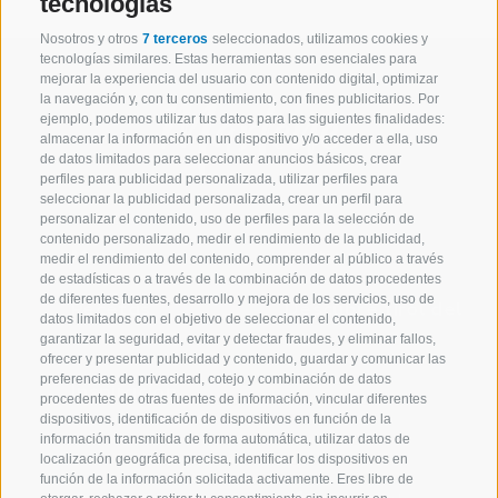
tecnologías
Nosotros y otros
7 terceros
seleccionados, utilizamos cookies y
tecnologías similares. Estas herramientas son esenciales para
mejorar la experiencia del usuario con contenido digital, optimizar
la navegación y, con tu consentimiento, con fines publicitarios. Por
ejemplo, podemos utilizar tus datos para las siguientes finalidades:
almacenar la información en un dispositivo y/o acceder a ella, uso
de datos limitados para seleccionar anuncios básicos, crear
perfiles para publicidad personalizada, utilizar perfiles para
seleccionar la publicidad personalizada, crear un perfil para
personalizar el contenido, uso de perfiles para la selección de
contenido personalizado, medir el rendimiento de la publicidad,
Marlene
Surtido
medir el rendimiento del contenido, comprender al público a través
de estadísticas o a través de la combinación de datos procedentes
de diferentes fuentes, desarrollo y mejora de los servicios, uso de
Recetas
Descubre tirol del
datos limitados con el objetivo de seleccionar el contenido,
sur
garantizar la seguridad, evitar y detectar fraudes, y eliminar fallos,
ofrecer y presentar publicidad y contenido, guardar y comunicar las
preferencias de privacidad, cotejo y combinación de datos
Inspiración
procedentes de otras fuentes de información, vincular diferentes
dispositivos, identificación de dispositivos en función de la
información transmitida de forma automática, utilizar datos de
localización geográfica precisa, identificar los dispositivos en
función de la información solicitada activamente. Eres libre de