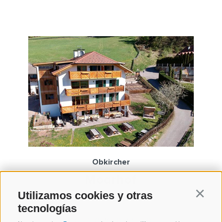
Obkircher
Moarhof
Utilizamos cookies y otras
Continu
tecnologías
Renon (Bolzano e dintorni)