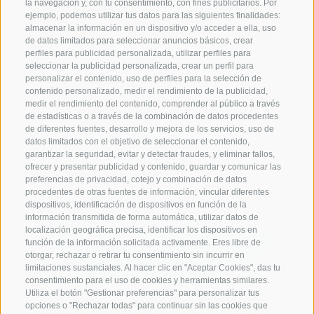
la navegación y, con tu consentimiento, con fines publicitarios. Por
ejemplo, podemos utilizar tus datos para las siguientes finalidades:
almacenar la información en un dispositivo y/o acceder a ella, uso
de datos limitados para seleccionar anuncios básicos, crear
perfiles para publicidad personalizada, utilizar perfiles para
Pircher
seleccionar la publicidad personalizada, crear un perfil para
personalizar el contenido, uso de perfiles para la selección de
Schlettererhof
contenido personalizado, medir el rendimiento de la publicidad,
medir el rendimiento del contenido, comprender al público a través
de estadísticas o a través de la combinación de datos procedentes
de diferentes fuentes, desarrollo y mejora de los servicios, uso de
Tirolo (Merano e dintorni)
datos limitados con el objetivo de seleccionar el contenido,
garantizar la seguridad, evitar y detectar fraudes, y eliminar fallos,
5 flats
ofrecer y presentar publicidad y contenido, guardar y comunicar las
preferencias de privacidad, cotejo y combinación de datos
procedentes de otras fuentes de información, vincular diferentes
dispositivos, identificación de dispositivos en función de la
información transmitida de forma automática, utilizar datos de
localización geográfica precisa, identificar los dispositivos en
función de la información solicitada activamente. Eres libre de
otorgar, rechazar o retirar tu consentimiento sin incurrir en
limitaciones sustanciales. Al hacer clic en "Aceptar Cookies", das tu
consentimiento para el uso de cookies y herramientas similares.
Utiliza el botón "Gestionar preferencias" para personalizar tus
opciones o "Rechazar todas" para continuar sin las cookies que